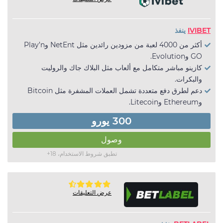
IVIBET
ينفذ
أكثر من 4000 لعبة من مزودين رائدين مثل NetEnt وPlay’n
GO وEvolution.
كازينو مباشر متكامل مع ألعاب مثل البلاك جاك والروليت
والبكرات.
دعم لطرق دفع متعددة تشمل العملات المشفرة مثل Bitcoin
وEthereum وLitecoin.
300 يورو
وصول
تطبق شروط الاستخدام، 18+
عرض التعليقات