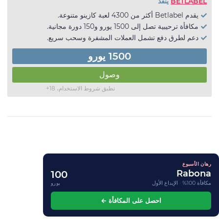
BETLABEL
ينفذ
يقدم Betlabel أكثر من 4300 لعبة كازينو متنوعة.
مكافأة ترحيبية تصل إلى 1500 يورو و150 دورة مجانية.
دعم لطرق دفع تشمل العملات المشفرة وسحب سريع.
1500 يورو
وصول
تطبق شروط الاستخدام، 18+
رهان الأسبوع
Rabona
100
مكافأة 100% · الإيداع الأول
يورو
احصل على المكافأة ←