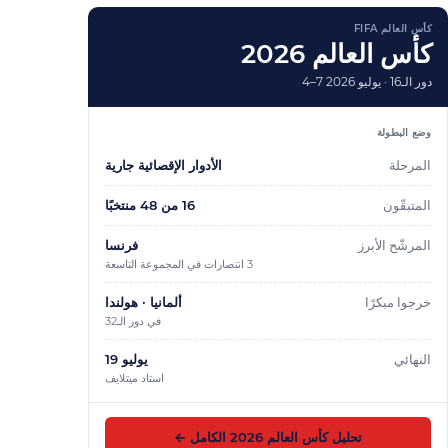
كأس العالم FIFA
كأس العالم 2026
دور الـ16 ·
4–7 يوليو 2026
وضع البطولة
المرحلة
الأدوار الإقصائية جارية
المتبقّون
16
من
48
منتخبًا
المرشّح الأبرز
فرنسا
3 انتصارات في المجموعة التاسعة
خرجوا مبكرًا
ألمانيا · هولندا
في دور الـ32
النهائي
19 يوليو
استاد ميتلايف
تحليل كأس العالم 2026 الكامل ←