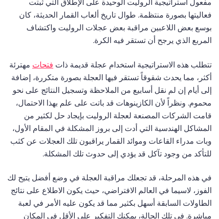
مفعول استراتيجية الروليت الوحيدة على الإطلاق التي ثبتت
فعاليتها بصورة منتظمة. طوال تاريخ ألعاب القمار الحديثة، كان
بوسع بعض اللاعبين مراقبة بعض عجلات الروليت واكتشاف
المربع الذي يرجح أن تستقر فيه الكرة.
تتطلب هذه الاستراتيجية استخدام عجلة قديمة ذات
فتحات
مهترئة
أكثر، مما يحدث شقوقاً تستقر فيها العجلة بصورة متكررة، إضافة
إلى أيام إن لم نقل أسابيع من الملاحظة وتسجيل النتائج على نحو
محموم. ونظراً لأن الكازينوهات قد باتت على علم بهذا الاحتمال،
قامت الشركات المصنعة لعجلة الروليت بإيجاد حل لكثير من
المشاكل الهندسية التي أدت إلى بروز المشكلة في المقام الأول،
وبات مدراء القاعات وموائد القمار يراقبون تلك العجلات عن كثب
للتأكد من وجود تآكل قد يؤدي إلى حدوث تلك المشكلة.
في هذه المرحلة، قد تجعلك مراقبة العجلة في وضع أفضل يتيح لك
الفوز، لاسيما في العالم الافتراضي، حيث يكون الاطلاع على نتائج
الطاولات السابقة أسهل بكثير مما قد يكون عليه الأمر في لعبة
مباشرة. في تلك الحالة، يمكنك التفكير على الأقل في المكان