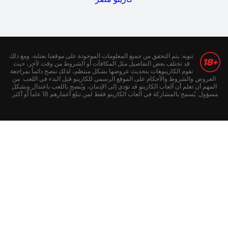
تنويه: يتم التحقق من جميع المعلومات الموجودة على موقعنا بعناية، ومع ذلك
قد تختلف بعض التفاصيل مثل المكافآت أو الشروط من وقت لآخر، حيث
تقوم الكازينوهات بتحديث عروضها بشكل منتظم، لذلك ننصح دائماً بمراجعة
العروض والشروط والأحكام على الموقع الرسمي للكازينو قبل البدء في اللعب. من
المهم أن تعلم أن ألعاب الكازينو قد تؤدي إلى الإدمان، ويُنصح باللعب باعتدال وبشكل
مسؤول. يُسمح بالمشاركة في ألعاب الكازينو فقط لمن تبلغ أعمارهم 18 عاماً أو أكثر.