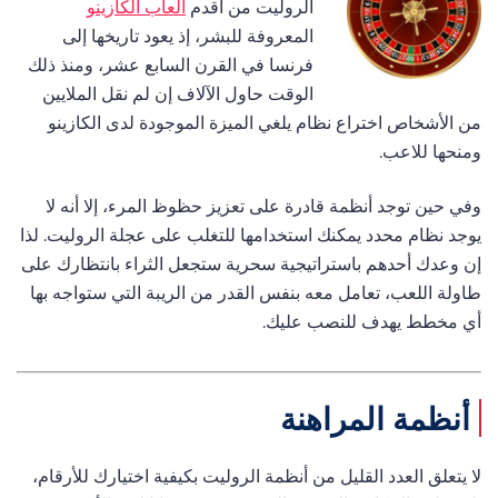
الروليت من أقدم
ألعاب الكازينو
المعروفة للبشر، إذ يعود تاريخها إلى
فرنسا في القرن السابع عشر، ومنذ ذلك
الوقت حاول الآلاف إن لم نقل الملايين
من الأشخاص اختراع نظام يلغي الميزة الموجودة لدى الكازينو
ومنحها للاعب.
وفي حين توجد أنظمة قادرة على تعزيز حظوظ المرء، إلا أنه لا
يوجد نظام محدد يمكنك استخدامها للتغلب على عجلة الروليت. لذا
إن وعدك أحدهم باستراتيجية سحرية ستجعل الثراء بانتظارك على
طاولة اللعب، تعامل معه بنفس القدر من الريبة التي ستواجه بها
أي مخطط يهدف للنصب عليك.
أنظمة المراهنة
لا يتعلق العدد القليل من أنظمة الروليت بكيفية اختيارك للأرقام،