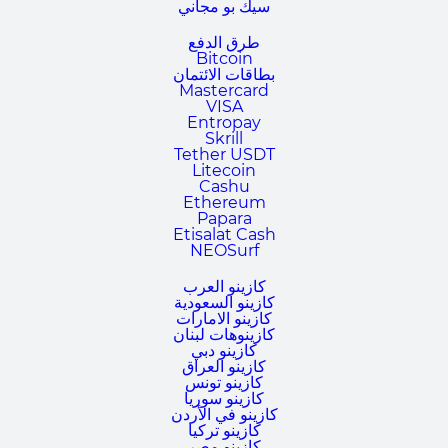
سيك بو مجاني
طرق الدفع
Bitcoin
بطاقات الائتمان
Mastercard
VISA
Entropay
Skrill
Tether USDT
Litecoin
Cashu
Ethereum
Papara
Etisalat Cash
NEOSurf
كازينو العرب
كازينو السعودية
كازينو الامارات
كازينوهات لبنان
كازينو دبي
كازينو العراق
كازينو تونس
كازينو سوريا
كازينو في الأردن
كازينو تركيا
كازينو مصر