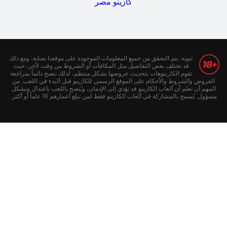
كازينو مصر
تنويه: يتم التحقق من جميع المعلومات الموجودة على موقعنا بعناية، ومع ذلك
قد تختلف بعض التفاصيل مثل المكافآت أو الشروط من وقت لآخر، حيث
تقوم الكازينوهات بتحديث عروضها بشكل منتظم، لذلك ننصح دائماً بمراجعة
العروض والشروط والأحكام على الموقع الرسمي للكازينو قبل البدء في اللعب. من
المهم أن تعلم أن ألعاب الكازينو قد تؤدي إلى الإدمان، ويُنصح باللعب باعتدال وبشكل
مسؤول. يُسمح بالمشاركة في ألعاب الكازينو فقط لمن تبلغ أعمارهم 18 عاماً أو أكثر.