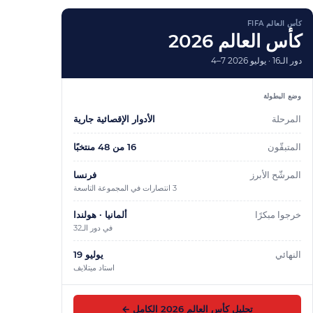
كأس العالم FIFA
كأس العالم 2026
دور الـ16 ·
4–7 يوليو 2026
وضع البطولة
المرحلة
الأدوار الإقصائية جارية
المتبقّون
16
من
48
منتخبًا
المرشّح الأبرز
فرنسا
3 انتصارات في المجموعة التاسعة
خرجوا مبكرًا
ألمانيا · هولندا
في دور الـ32
النهائي
19 يوليو
استاد ميتلايف
تحليل كأس العالم 2026 الكامل ←