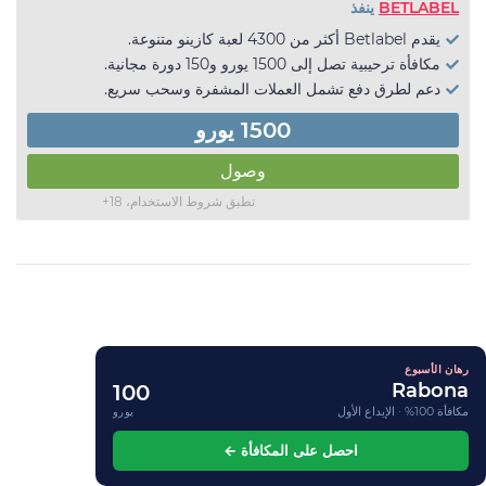
BETLABEL
ينفذ
يقدم Betlabel أكثر من 4300 لعبة كازينو متنوعة.
مكافأة ترحيبية تصل إلى 1500 يورو و150 دورة مجانية.
دعم لطرق دفع تشمل العملات المشفرة وسحب سريع.
1500 يورو
وصول
تطبق شروط الاستخدام، 18+
رهان الأسبوع
Rabona
100
مكافأة 100% · الإيداع الأول
يورو
احصل على المكافأة ←