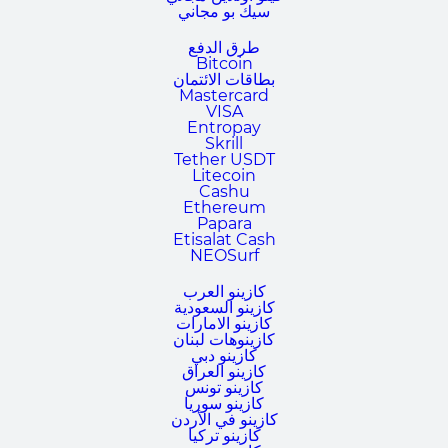
سيك بو مجاني
طرق الدفع
Bitcoin
بطاقات الائتمان
Mastercard
VISA
Entropay
Skrill
Tether USDT
Litecoin
Cashu
Ethereum
Papara
Etisalat Cash
NEOSurf
كازينو العرب
كازينو السعودية
كازينو الامارات
كازينوهات لبنان
كازينو دبي
كازينو العراق
كازينو تونس
كازينو سوريا
كازينو في الأردن
كازينو تركيا