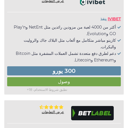
عرض التعليقات
IVIBET
ينفذ
أكثر من 4000 لعبة من مزودين رائدين مثل NetEnt وPlay’n
GO وEvolution.
كازينو مباشر متكامل مع ألعاب مثل البلاك جاك والروليت
والبكرات.
دعم لطرق دفع متعددة تشمل العملات المشفرة مثل Bitcoin
وEthereum وLitecoin.
300 يورو
وصول
تطبق شروط الاستخدام، 18+
عرض التعليقات